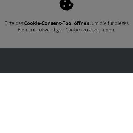
Bitte das
Cookie-Consent-Tool öffnen
, um die für dieses
Element notwendigen Cookies zu akzeptieren.
Kontakt
Thomas Bresgen Heizung Sanitär Solar Wärmepumpen
Gewerbegebiet Zingsheim-Süd 14
53947 Nettersheim
Telefonisch erreichbar unter:
02486 8027581
E-Mail:
info@thomas-bresgen.de