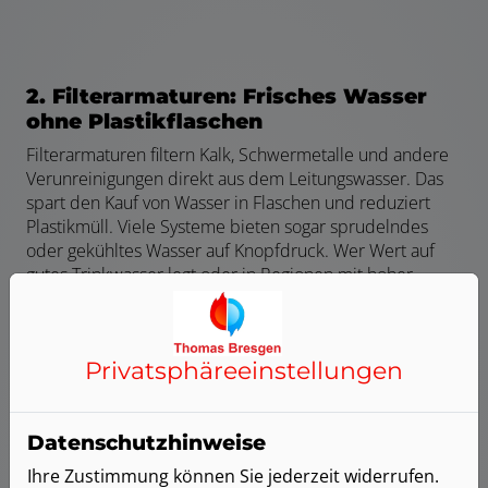
2. Filterarmaturen: Frisches Wasser
ohne Plastikflaschen
Filterarmaturen filtern Kalk, Schwermetalle und andere
Verunreinigungen direkt aus dem Leitungswasser. Das
spart den Kauf von Wasser in Flaschen und reduziert
Plastikmüll. Viele Systeme bieten sogar sprudelndes
oder gekühltes Wasser auf Knopfdruck. Wer Wert auf
gutes Trinkwasser legt oder in Regionen mit hoher
Wasserhärte wohnt, profitiert besonders.
Vorteile:
Privatsphäre­einstellungen
Kein Kauf und Schleppen von Flaschenwasser mehr
Umweltfreundlich: Vermeidet Plastikmüll durch
Datenschutzhinweise
den Verzicht auf Flaschenwasser
Verbesserter Geschmack: Frisches, gesundes
Ihre Zustimmung können Sie jederzeit widerrufen.