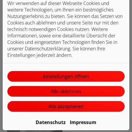
Wasser direkt aus dem Hahn
Wir verwenden auf dieser Webseite Cookies und
weitere Technologien, um Ihnen ein bestmögliches
Bequem und hygienisch – kein Umfüllen von
Nutzungserlebnis zu bieten. Sie können das Setzen von
Wasser notwendig
Cookies auch ablehnen und unsere Seite nur mit den
technisch notwendigen Cookies nutzen. Weitere
Für wen sinnvoll?
Informationen, sowie eine detaillierte Übersicht der
Für Haushalte, die viel Wasser trinken, Wert auf gute
Cookies und eingesetzten Technologien finden Sie in
Wasserqualität legen oder empfindliche Geräte (z. B.
unserer Datenschutzerklärung. Sie können Ihre
Kaffeemaschine) schützen wollen.
Einstellungen jederzeit ändern.
Bild: Grohe Blue
Einstellungen öffnen
Alle ablehnen
Alle akzeptieren
Datenschutz
Impressum