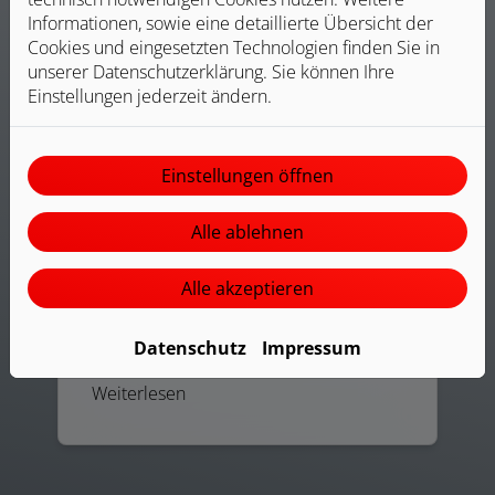
Informationen, sowie eine detaillierte Übersicht der
Cookies und eingesetzten Technologien finden Sie in
unserer Datenschutzerklärung. Sie können Ihre
Einstellungen jederzeit ändern.
Smart Home
Einstellungen öffnen
Im Urlaub Licht und Rollläden
automatisieren, die Heizung per App
Alle ablehnen
regeln oder von unterwegs sehen, wer
an der Haustür klingelt – ein Smart
Alle akzeptieren
Home bringt mehr Komfort, erhöht die
Sicherheit und hilft, wertvolle Energie
zu sparen.
Datenschutz
Impressum
Weiterlesen